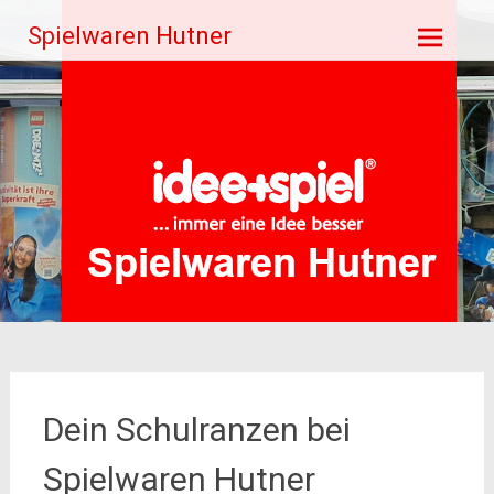
Zum
Spielwaren Hutner
Inhalt
springen
Dein Schulranzen bei
Spielwaren Hutner